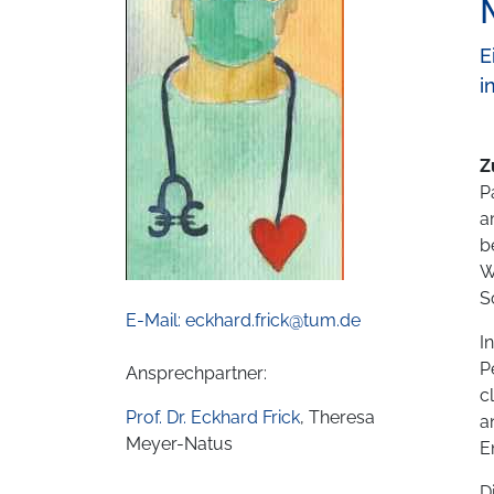
E
i
Z
P
a
b
W
S
E-Mail: eckhard.frick@tum.de
I
P
Ansprechpartner:
c
Prof. Dr. Eckhard Frick
, Theresa
a
Meyer-Natus
E
D