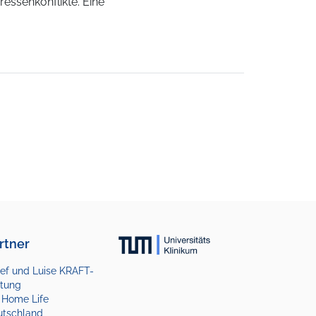
ressenkonflikte. Eine
rtner
ef und Luise KRAFT-
ftung
 Home Life
utschland