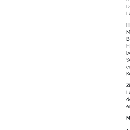
D
L
H
M
B
H
b
S
e
K
Z
L
d
e
M