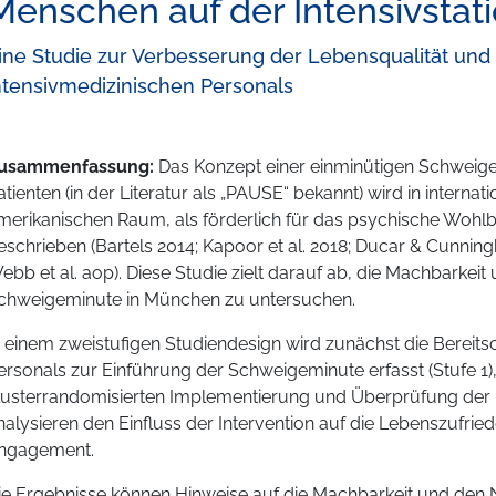
Menschen auf der Intensivstat
ine Studie zur Verbesserung der Lebensqualität u
ntensivmedizinischen Personals
usammenfassung:
Das Konzept einer einminütigen Schweig
atienten (in der Literatur als „PAUSE“ bekannt) wird in internat
merikanischen Raum, als förderlich für das psychische Wohl
eschrieben (Bartels 2014; Kapoor et al. 2018; Ducar & Cunning
ebb et al. aop). Diese Studie zielt darauf ab, die Machbarkei
chweigeminute in München zu untersuchen.
n einem zweistufigen Studiendesign wird zunächst die Bereits
ersonals zur Einführung der Schweigeminute erfasst (Stufe 1)
lusterrandomisierten Implementierung und Überprüfung der Int
nalysieren den Einfluss der Intervention auf die Lebenszufrie
ngagement.
ie Ergebnisse können Hinweise auf die Machbarkeit und den 