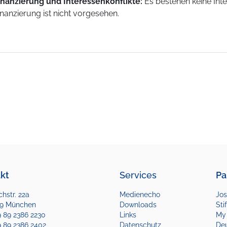
inanzierung und Interessenkonflikte:
Es bestehen keine Inte
inanzierung ist nicht vorgesehen.
kt
Services
Pa
hstr. 22a
Medienecho
Jos
9 München
Downloads
Sti
49 89 2386 2230
Links
My
9 89 2386 2402
Datenschutz
De