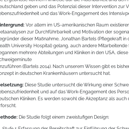
eutschland geben und das Potenzial dieser Intervention zur 
ebenszufriedenheit und das Work-Engagement des Intensivpe
intergrund:
Vor allem im US-amerikanischen Raum existieren 
etaanalysen zur Durchführbarkeit und Motivation der sog
egründer dieser Maßnahme, Jonathan Bartels (Pflegekraft i
ealth University Hospital) gelang, auch andere Mitarbeitende
egannen mehrere Abteilungen und Kliniken in den USA, diese
chweigeminute
inzuführen (Bartels 2014). Nach unserem Wissen gibt es bisher
onzept in deutschen Krankenhäusern untersucht hat.
ielsetzung:
Diese Studie untersucht die Wirkung einer Schwe
ebenszufriedenheit und auf das Work-Engagement des Persona
eutschen Kliniken. Es werden sowohl die Akzeptanz als auch d
rforscht.
ethode:
Die Studie folgt einem zweistufigen Design:
Stufe 1:
Erfassung der Bereitschaft zur Einführung der Schw