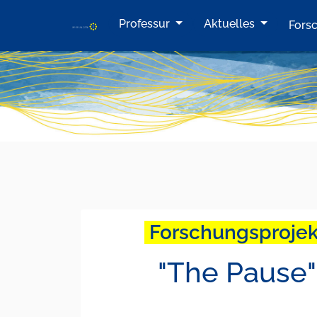
Professur
Aktuelles
Fors
Forschungsproje
"The Pause"