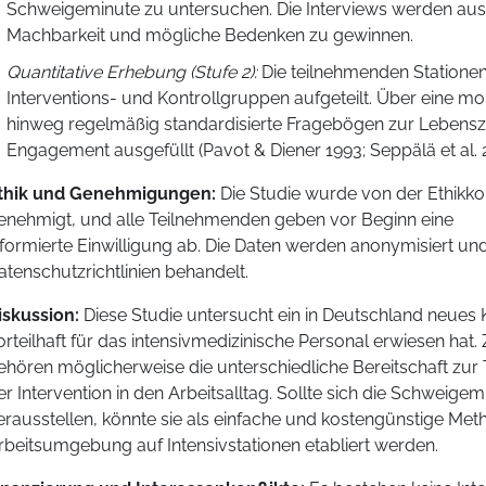
Schweigeminute zu untersuchen. Die Interviews werden ausg
Machbarkeit und mögliche Bedenken zu gewinnen.
Quantitative Erhebung (Stufe 2):
Die teilnehmenden Stationen 
Interventions- und Kontrollgruppen aufgeteilt. Über eine 
hinweg regelmäßig standardisierte Fragebögen zur Lebens
Engagement ausgefüllt (Pavot & Diener 1993; Seppälä et al. 
thik und Genehmigungen:
Die Studie wurde von der Ethik
enehmigt, und alle Teilnehmenden geben vor Beginn eine
nformierte Einwilligung ab. Die Daten werden anonymisiert u
atenschutzrichtlinien behandelt.
iskussion:
Diese Studie untersucht ein in Deutschland neues 
orteilhaft für das intensivmedizinische Personal erwiesen ha
ehören möglicherweise die unterschiedliche Bereitschaft zur 
er Intervention in den Arbeitsalltag. Sollte sich die Schweigemi
erausstellen, könnte sie als einfache und kostengünstige Me
rbeitsumgebung auf Intensivstationen etabliert werden.