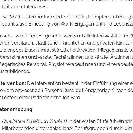
Leitfaden-Interviews.
Stufe 2:
Clusterrandomisierte kontrollierte Implementierun
quantitative Erhebung von Work-Engagement und Lebenszuf
inschlusskriterien: Eingeschlossen sind alle Intensivstatione
er universitären, städtischen, kirchlichen und privaten Klinike
tudienpopulation umfasst ärztliche Direktion, Pflegedienstleit
berärztinnen und -ärzte, Fachärztinnen und -ärzte, Ärztinnen 
flegerisches Personal, Physiotherapeutinnen und -therapeut
uszubildende.
ntervention:
Die Intervention besteht in der Einführung einer
ie vom anwesenden Personal (und ggf. Angehörigen) nach de
atienten/einer Patientin gehalten wird.
atenerhebung:
Qualitative Erhebung (Stufe 1):
In der ersten Stufe führen wir
Mitarbeitenden unterschiedlicher Berufsgruppen durch, um 