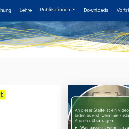
Publikationen
chung
Lehre
Downloads
Vortr
kt
An dieser Stelle ist ein Vid
laden es erst, wenn Sie zus
Anbieter übertragen.
Was passiert, wenn ich z