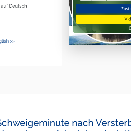
 auf Deutsch
Zust
Vid
glish >>
Schweigeminute nach Verster