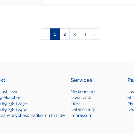
‹
1
2
3
4
›
kt
Services
Pa
hstr. 22a
Medienecho
Jos
9 München
Downloads
Sti
49 89 2386 2230
Links
My
9 89 2386 2402
Datenschutz
De
ualcare.psychosomatik@mh.tum.de
Impressum