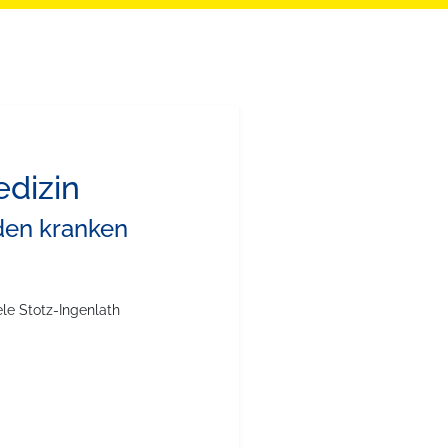
edizin
en kranken
ele Stotz-Ingenlath