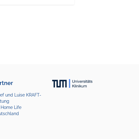
rtner
ef und Luise KRAFT-
ftung
 Home Life
utschland