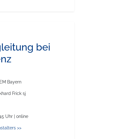
gleitung bei
nz
DEM Bayern
khard Frick sj
.45 Uhr | online
stalters >>